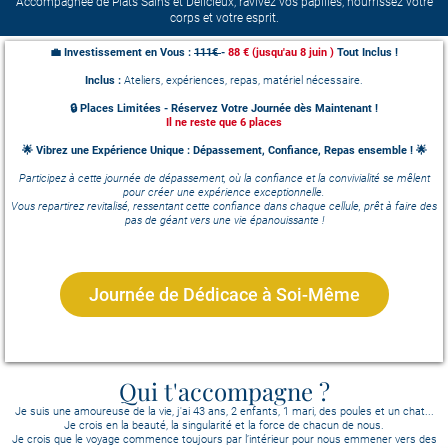
Accompagnée de Plats Sains et Délicieux, ravivez vos papilles, nourrissez votre
corps et votre esprit.
💼 Investissement en Vous :
111€
-
88 € (jusqu'au 8 juin )
Tout Inclus !
Inclus :
Ateliers, expériences, repas, matériel nécessaire.
🔒 Places Limitées - Réservez Votre Journée dès Maintenant !
Il ne reste que 6 places
🌟 Vibrez une Expérience Unique : Dépassement, Confiance, Repas ensemble ! 🌟
Participez à cette journée de dépassement, où la confiance et la convivialité se mêlent
pour créer une expérience exceptionnelle.
Vous repartirez revitalisé, ressentant cette confiance dans chaque cellule, prêt à faire des
pas de géant vers une vie épanouissante !
Journée de Dédicace à Soi-Même
Qui t'accompagne ?
Je suis une amoureuse de la vie, j'ai 43 ans, 2 enfants, 1 mari, des poules et un chat...
Je crois en la beauté, la singularité et la force de chacun de nous.
Je crois que le voyage commence toujours par l’intérieur pour nous emmener vers des