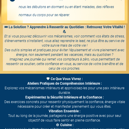
nous les débutons en dormant ou en étant malades, des réflexes
normaux du corps pour se réparer.
💤 La Solution ? Apprendre à Ressentir au Quotidien : Retrouvez Votre Vitalité !
💪
Et si vous pouviez découvrir vos mécanismes, voir comment vos états de stress,
d'énervements s'installent, vous allez reprendre le lead, ne plus être au servive de
votre survie mais de votre vie !
Des outils simples et pratiques pour éviter l'épuisement et vivre pleinement avec
énergie, non seulement pendant les vacances, mais au quotidien ?
Imaginez une journée qui remet vos compteurs à zéro, vous permettant de
ressentir ce soutien, cette confiance en vous, au service de votre bien-être et de
celui de vos proches.
💖 Ce Que Vous Vivrez :
Ateliers Pratiques de Compréhension Intérieure :
Explorez vos mécanismes intérieurs et apprivoisez-les pour une paix intérieure
durable.
Expérimentez la Sécurité Intérieure et la Confiance :
Des exercices concrets pour ressentir physiquement la confiance, énergie vitale
nécessaire pour créer et manifester pleinement qui vous êtes.
Vibration Ensemble :
Tout au long de la journée, partageons une énergie positive avec pour seul
objectif de vous faire sentir en pleine confiance.
🍲 Cuisine :