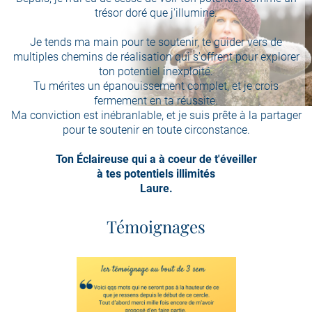
trésor doré que j'illumine.
Je tends ma main pour te soutenir, te guider vers de
multiples chemins de réalisation qui s'offrent pour explorer
ton potentiel inexploité.
Tu mérites un épanouissement complet, et je crois
fermement en ta réussite.
Ma conviction est inébranlable, et je suis prête à la partager
pour te soutenir en toute circonstance.
Ton Éclaireuse qui a à coeur de t'éveiller
à tes potentiels illimités
Laure.
Témoignages