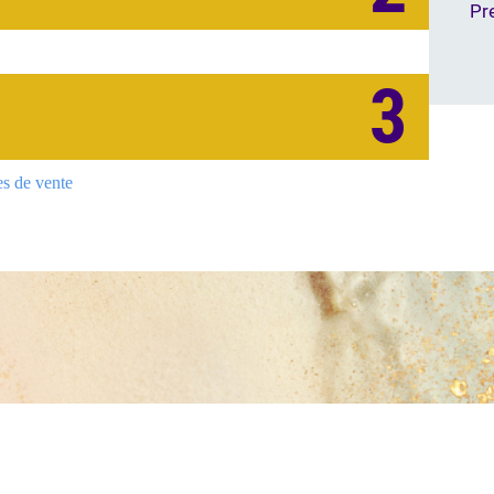
Pre
3
es de vente