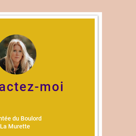
actez-moi
tée du Boulord
La Murette