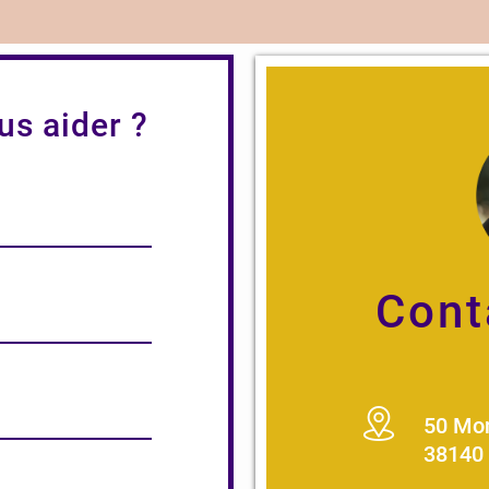
s aider ?
Cont
50 Mon
38140 