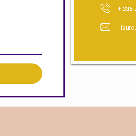
+ 336 
laure