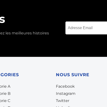
s
z les meilleures histoires
ÉGORIES
NOUS SUIVRE
orie A
Facebook
orie B
Instagram
orie C
Twitter