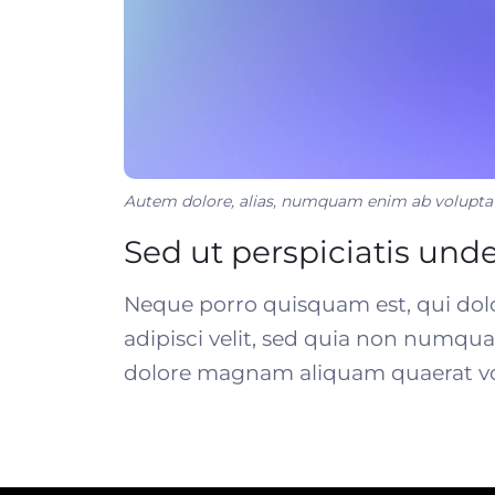
Autem dolore, alias, numquam enim ab volupta
Sed ut perspiciatis und
Neque porro quisquam est, qui dolo
adipisci velit, sed quia non numqu
dolore magnam aliquam quaerat v